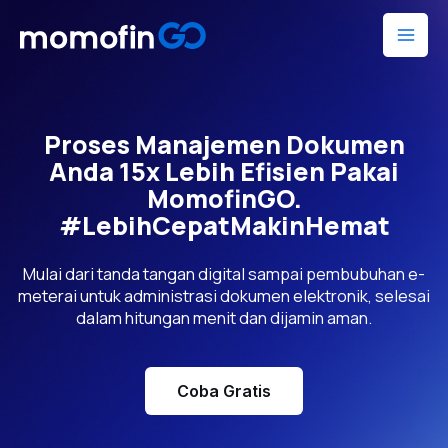
Lewati
Mai
ke
Men
konten
Proses Manajemen Dokumen
Anda 15x Lebih Efisien Pakai
MomofinGO.
#LebihCepatMakinHemat
Mulai dari tanda tangan digital sampai pembubuhan e-
meterai untuk administrasi dokumen elektronik, selesai
dalam hitungan menit dan dijamin aman.
Coba Gratis