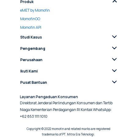
Produk
eMET by Momofin
MomofinGO
Momofin API
Studi Kasus
Pengembang
Perusahaan
Ikuti Kami
Pusat Bantuan
Layanan Pengaduan Konsumen
Direktorat Jenderal Perlindungan Konsumen dan Tertib
Niaga Kementerian Perdagangan RI Kontak WhatsApp:
+62 853 1111 1010
Copyright © 2022 momofin and related marks are registered
trademarks of PT. Mitra Era Teknologi.